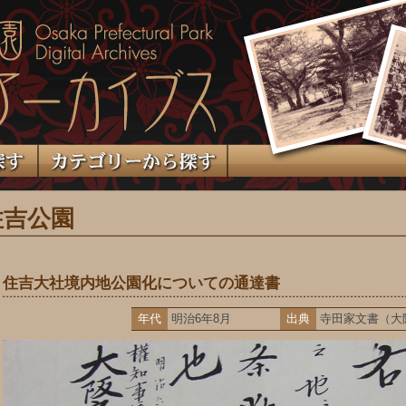
住吉公園
住吉大社境内地公園化についての通達書
年代
明治6年8月
出典
寺田家文書（大