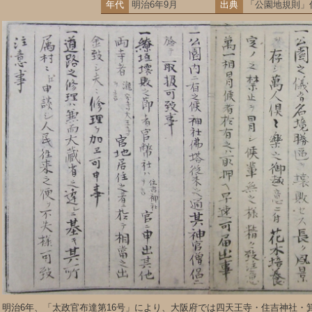
年代
明治6年9月
出典
「公園地規則」
明治6年、「太政官布達第16号」により、大阪府では四天王寺・住吉神社・