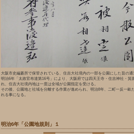
大阪市史編纂所で保管されている、住吉大社境内の一部を公園にした旨の通
明治6年「太政官布達第16号」により、大阪府では四天王寺・住吉神社・箕
れ、住吉大社境内地は一度は全域が公園指定を受ける。
その後、公園地と社域を分離する作業が進められ、明治8年、二町一反一畝
れる事になる。
明治6年「公園地規則」１