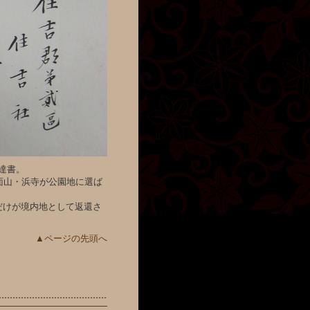
達書。
面山・浜寺が公園地に選ば
だけが境内地として返還さ
▲ページの先頭へ