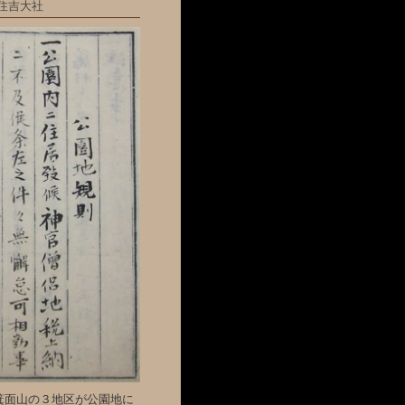
住吉大社
箕面山の３地区が公園地に