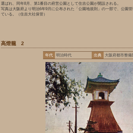
選ばれ、同年8月、第1番目の府営公園として住吉公園が開設される。
写真は大阪府より明治6年9月に公布された「公園地規則」の一部で、公園
ている。（住吉大社保管）
高燈籠 2
年代
明治時代
出典
大阪府都市整備