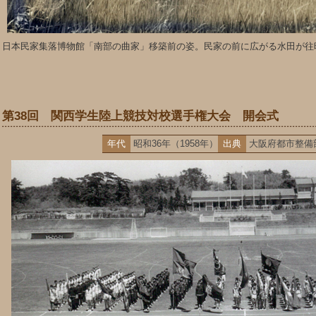
日本民家集落博物館「南部の曲家」移築前の姿。民家の前に広がる水田が往
第38回 関西学生陸上競技対校選手権大会 開会式
年代
昭和36年（1958年）
出典
大阪府都市整備