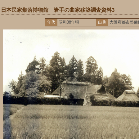
日本民家集落博物館 岩手の曲家移築調査資料3
年代
昭和38年頃
出典
大阪府都市整備