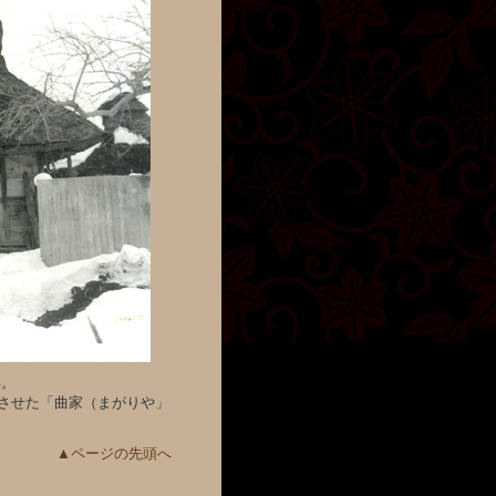
姿。
させた「曲家（まがりや」
▲ページの先頭へ