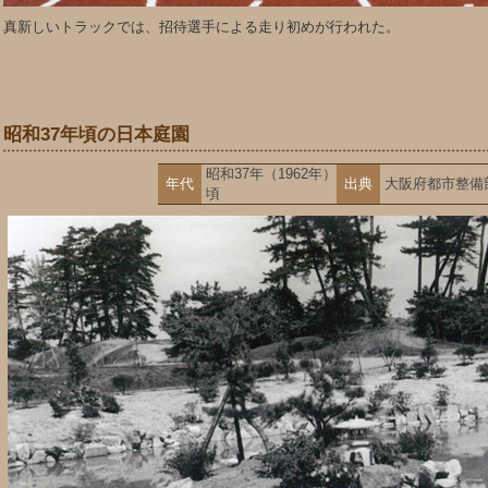
真新しいトラックでは、招待選手による走り初めが行われた。
昭和37年頃の日本庭園
昭和37年（1962年）
年代
出典
大阪府都市整備
頃