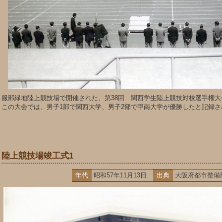
服部緑地陸上競技場で開催された、第38回 関西学生陸上競技対校選手権大
この大会では、男子1部で関西大学、男子2部で甲南大学が優勝したと記録さ
陸上競技場竣工式1
年代
昭和57年11月13日
出典
大阪府都市整備