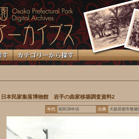
日本民家集落博物館 岩手の曲家移築調査資料2
年代
昭和38年頃
出典
大阪府都市整備