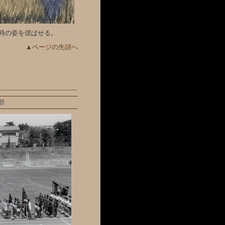
時の姿を偲ばせる。
▲ページの先頭へ
部