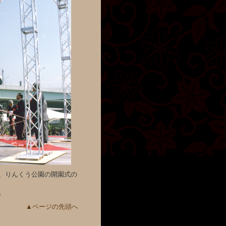
、りんくう公園の開園式の
。
▲ページの先頭へ