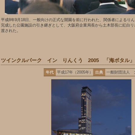
平成8年9月18日、一般向けの正式な開園を前に行われた、関係者によるり
完成した公園施設の引き継ぎとして、大阪府企業局長から土木部長に紅白リ
渡された。
ツインクルパーク イン りんくう 2005 「海ボタル」
年代
平成17年（2005年）
出典
一般財団法人 