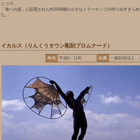
とコマ。
「海への道」に設置された約2000個の小さなミラーチップが作り出すきら
た。
イカルス（りんくうタウン彫刻プロムナード）
年代
平成8～11年
出典
一般財団法人 