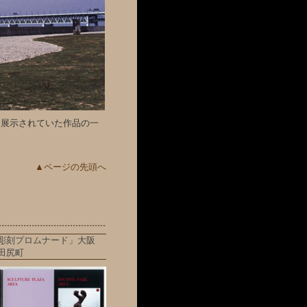
に展示されていた作品の一
▲ページの先頭へ
彫刻プロムナード」大阪
田尻町