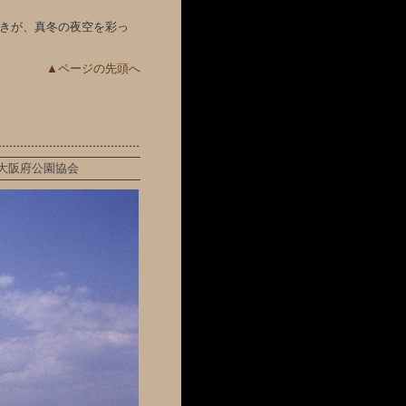
めきが、真冬の夜空を彩っ
▲ページの先頭へ
大阪府公園協会