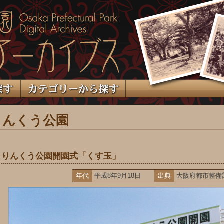
りんくう公園
りんくう公園開園式「くす玉」
年代
平成8年9月18日
出典
大阪府都市整備