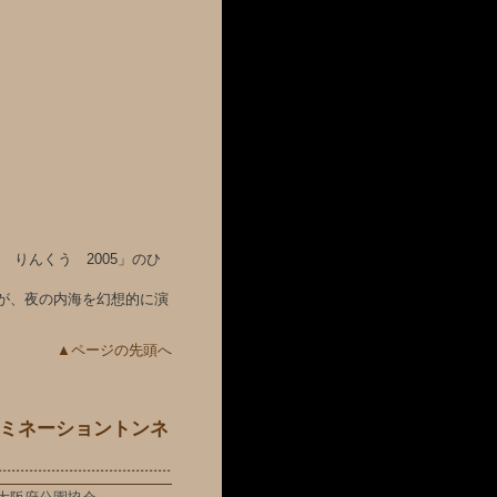
 りんくう 2005」のひ
が、夜の内海を幻想的に演
▲ページの先頭へ
ルミネーショントンネ