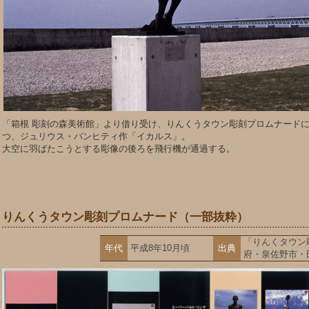
「箱根 彫刻の森美術館」より借り受け、りんくうタウン彫刻プロムナード
つ、ジュリウス・バンヒティ作「イカルス」。
大空に羽ばたこうとする彫像の後ろを飛行機が通過する。
りんくうタウン彫刻プロムナード（一部抜粋）
「りんくタウン
年代
平成8年10月頃
出典
府・泉佐野市・