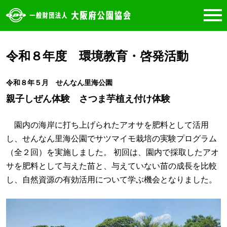
令和８年度 環境教育・啓発活動
令和８年５月 せんなん里海公園
親子しぜん体験 さつま芋植え付け体験
園内の海岸に打ち上げられたアオサを肥料として活用
し、せんなん里海公園でサツマイモ栽培の実験プログラム
（全２回）を実施しました。 初回は、園内で採取したアオ
サを肥料として与えた苗と、与えていない苗の成長を比較
し、自然資源の有効活用について学ぶ機会となりました。